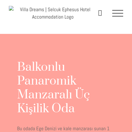
Skip
to
content
Balkonlu
Panaromik
Manzaralı Üç
Kişilik Oda
Bu odada Ege Denizi ve kale manzarası sunan 1