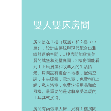
雙人雙床房間
房間是在 1 樓（底層）和 2 樓（中
層），設計由傳統與現代配合出雅
緻舒適的空間，1 樓房間能欣賞美
麗的城堡和別墅庭園；2 樓房間能看
到山上民居屋和牧羊人的生活情
景。房間設有複合木地板，配備空
調，中央暖氣，電水壺，免費WiFi上
網，私人浴室，免費洗浴用品和吹
風機。最重要的是你將享受溫暖的
土耳其式接待。
房間有兩張單人床，只有 1 樓房間