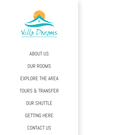
Skip
to
content
ABOUT US
OUR ROOMS
EXPLORE THE AREA
TOURS & TRANSFER
OUR SHUTTLE
GETTING HERE
CONTACT US