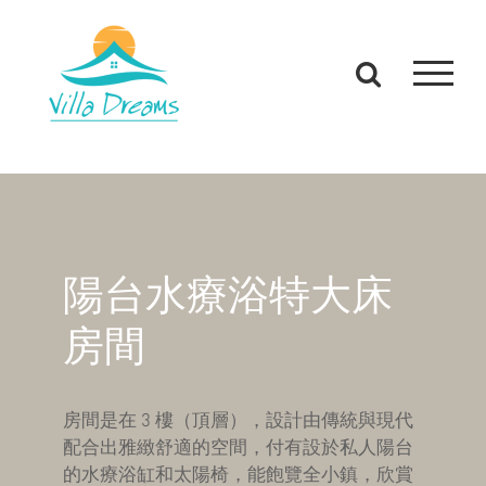
Skip
to
content
陽台水療浴特大床
房間
房間是在 3 樓（頂層），設計由傳統與現代
配合出雅緻舒適的空間，付有設於私人陽台
的水療浴缸和太陽椅，能飽覽全小鎮，欣賞