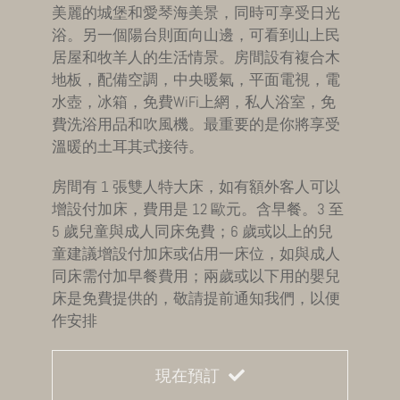
美麗的城堡和愛琴海美景，同時可享受日光
浴。另一個陽台則面向山邊，可看到山上民
居屋和牧羊人的生活情景。房間設有複合木
地板，配備空調，中央暖氣，平面電視，電
水壺，冰箱，免費WiFi上網，私人浴室，免
費洗浴用品和吹風機。最重要的是你將享受
溫暖的土耳其式接待。
房間有 1 張雙人特大床，如有額外客人可以
增設付加床，費用是 12 歐元。含早餐。3 至
5 歲兒童與成人同床免費；6 歲或以上的兒
童建議增設付加床或佔用一床位，如與成人
同床需付加早餐費用；兩歲或以下用的嬰兒
床是免費提供的，敬請提前通知我們，以便
作安排
現在預訂