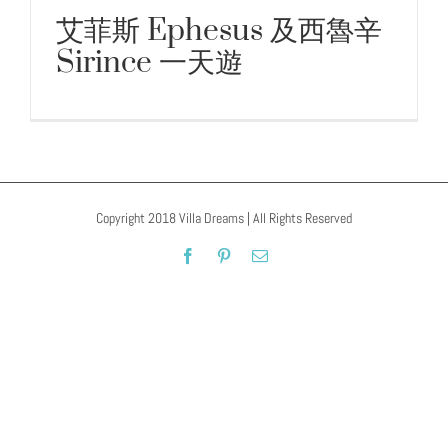
艾菲斯 Ephesus 及西魯辛
Sirince 一天遊
艾菲斯 Ephesus 及西魯辛 Sirince 一
天遊
Copyright 2018 Villa Dreams | All Rights Reserved
Facebook
Pinterest
Email