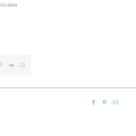
m’in ölüm
blr
Pinterest
Vk
Email
Facebook
Pinterest
Email