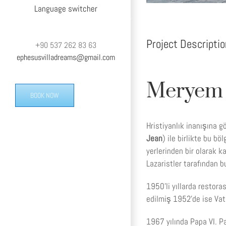
Language switcher
Project Descriptio
+90 537 262 83 63
ephesusvilladreams@gmail.com
Meryem 
BOOK NOW
Hristiyanlık inanışına g
Jean
) ile birlikte bu b
yerlerinden bir olarak k
Lazaristler tarafından 
1950’li yıllarda restor
edilmiş 1952’de ise Vati
1967 yılında Papa VI. P