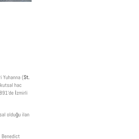
ri Yuhanna (
St.
 kutsal hac
891’de İzmirli
sal olduğu ilan
. Benedict