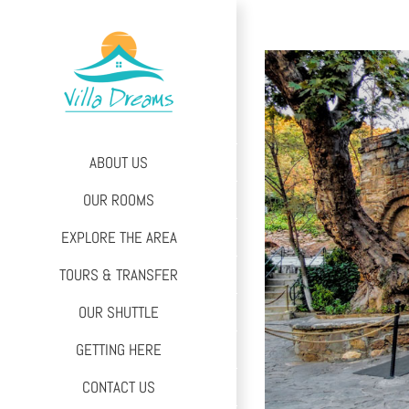
Skip
to
content
ABOUT US
OUR ROOMS
EXPLORE THE AREA
TOURS & TRANSFER
OUR SHUTTLE
GETTING HERE
CONTACT US