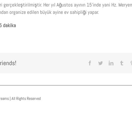
ri gerçekleştirilmiştir. Her yıl Ağustos ayının 15’inde yani Hz. Merye
ndan organize edilen büyük ayine ev sahipliği yapar.
5 dakika
riends!
Facebook
Twitter
LinkedIn
Tum
reams | All Rights Reserved