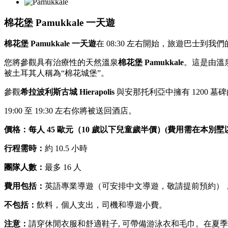
棉花堡 Pamukkale 一天遊
棉花堡 Pamukkale 一天遊
在 08:30 左右開始，旅遊巴士到我
您將參觀具有治療性的天然溫泉
棉花堡 Pamukkale
。這是由溫
被土耳其人稱為“棉花城堡”。
參觀
希拉波利斯古城 Hierapolis
與安那托利亞中擁有 1200
19:00 至 19:30 左右你將被送回酒店。
價格：每人 45 歐元（10 歲以下兒童歲半價）(費用需在
行程需時：
約 10.5 小時
團隊人數：
最多 16 人
費用包括：
英語專業導遊（可安排中文導遊，敬請提前預約）
不包括：
飲料，個人支出，司機和導遊小費。
注意：
請穿休閒衣服和舒適鞋子, 可帶備游泳衣和毛巾。在夏