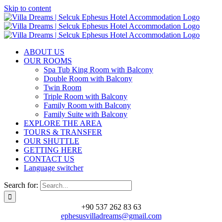
Skip to content
ABOUT US
OUR ROOMS
Spa Tub King Room with Balcony
Double Room with Balcony
Twin Room
Triple Room with Balcony
Family Room with Balcony
Family Suite with Balcony
EXPLORE THE AREA
TOURS & TRANSFER
OUR SHUTTLE
GETTING HERE
CONTACT US
Language switcher
Search for:
+90 537 262 83 63
ephesusvilladreams@gmail.com