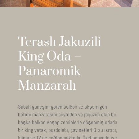
Teraslı Jakuzili
King Oda –
Panaromik
Manzaralı
Sabah güneşini gören balkon ve akşam gün
batimi manzarasini seyreden ve jaquzisi olan bir
başka balkon Ahşap zeminlerle döşenmiş odada
bir king yatak,
buzdolabı
, çay setleri & su ısıtıcı,
klima ve TV de sağlanmaktadır. Özel banyoda ise